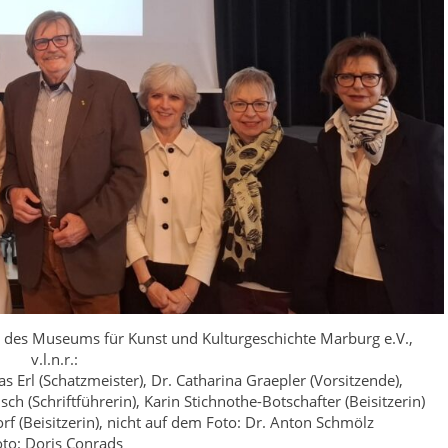
 des Museums für Kunst und Kulturgeschichte Marburg e.V.,
v.l.n.r.:
as Erl (Schatzmeister), Dr. Catharina Graepler (Vorsitzende),
ch (Schriftführerin), Karin Stichnothe-Botschafter (Beisitzerin)
f (Beisitzerin), nicht auf dem Foto: Dr. Anton Schmölz
to: Doris Conrads