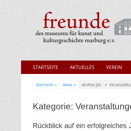
Museumsfreunde 
Zum
Erstes
STARTSEITE
AKTUELLES
VEREIN
Inhalt:
Menü
Startseite
»
News
»
Archive für »
Veranstalt
Kategorie:
Veranstaltung
Rückblick auf ein erfolgreiches 