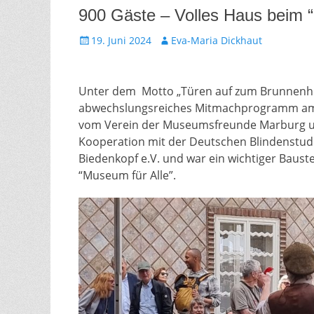
900 Gäste – Volles Haus beim “
Gepostet
Autor
19. Juni 2024
Eva-Maria Dickhaut
am
Unter dem Motto „Türen auf zum Brunnenhof
abwechslungsreiches Mitmachprogramm am 
vom Verein der Museumsfreunde Marburg u
Kooperation mit der Deutschen Blindenstudi
Biedenkopf e.V. und war ein wichtiger Baus
“Museum für Alle”.