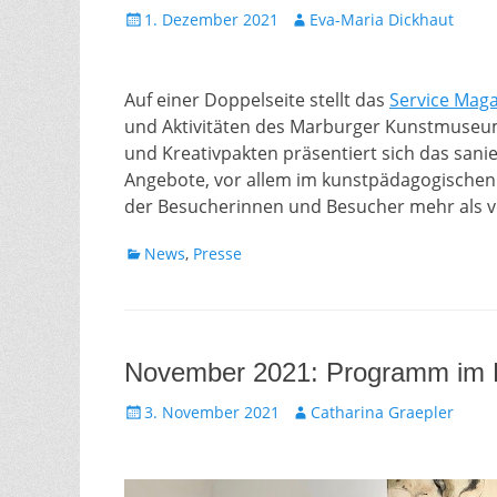
Gepostet
Autor
1. Dezember 2021
Eva-Maria Dickhaut
am
Auf einer Doppelseite stellt das
Service Maga
und Aktivitäten des Marburger Kunstmuseum
und Kreativpakten präsentiert sich das san
Angebote, vor allem im kunstpädagogischen B
der Besucherinnen und Besucher mehr als v
Kategorien
News
,
Presse
November 2021: Programm im
Gepostet
Autor
3. November 2021
Catharina Graepler
am