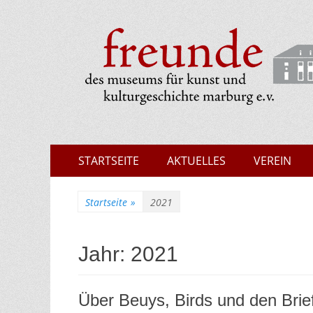
Museumsfreunde 
Zum
Erstes
STARTSEITE
AKTUELLES
VEREIN
Inhalt:
Menü
Startseite
»
2021
Jahr:
2021
Über Beuys, Birds und den Brie