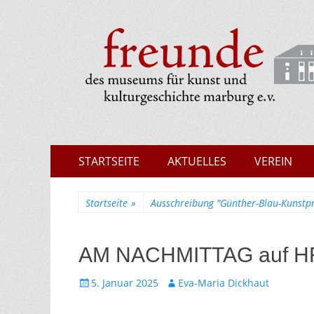
Museumsfreunde 
Zum
Erstes
STARTSEITE
AKTUELLES
VEREIN
Inhalt:
Menü
Startseite
»
Ausschreibung "Günther-Blau-Kunstpr
AM NACHMITTAG auf H
Gepostet
Autor
5. Januar 2025
Eva-Maria Dickhaut
am