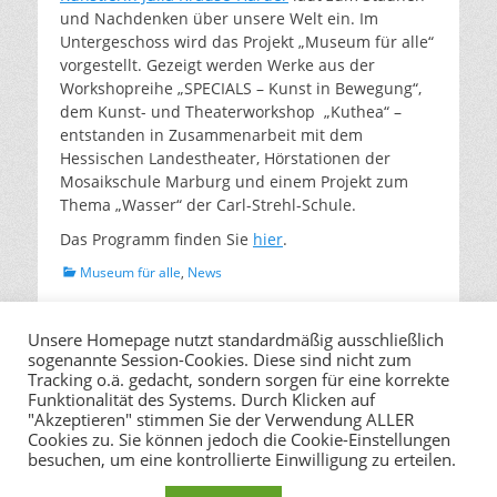
und Nachdenken über unsere Welt ein. Im
Untergeschoss wird das Projekt „Museum für alle“
vorgestellt. Gezeigt werden Werke aus der
Workshopreihe „SPECIALS – Kunst in Bewegung“,
dem Kunst- und Theaterworkshop „Kuthea“ –
entstanden in Zusammenarbeit mit dem
Hessischen Landestheater, Hörstationen der
Mosaikschule Marburg und einem Projekt zum
Thema „Wasser“ der Carl-Strehl-Schule.
Das Programm finden Sie
hier
.
Kategorien
Museum für alle
,
News
Beitragsnavigation
← Zurück
Weiter →
Unsere Homepage nutzt standardmäßig ausschließlich
sogenannte Session-Cookies. Diese sind nicht zum
Vorhergehender
Nächster
Save the date: Türen
900 Gäste – Volles Haus
Tracking o.ä. gedacht, sondern sorgen für eine korrekte
Beitrag:
Beitrag:
auf zum Brunnenhof!
beim “Museumsfest für
Funktionalität des Systems. Durch Klicken auf
Ein Museumsfest für
Alle”
"Akzeptieren" stimmen Sie der Verwendung ALLER
alle am 26. Mai 2024
Cookies zu. Sie können jedoch die Cookie-Einstellungen
besuchen, um eine kontrollierte Einwilligung zu erteilen.