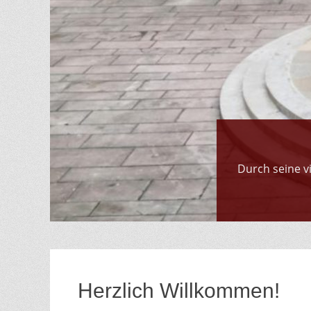
Gepostet
Durch seine v
am
Von
guy.sagnes
Herzlich Willkommen!