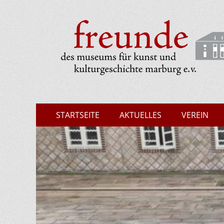
Museumsfreunde 
Zum
Erstes
STARTSEITE
AKTUELLES
VEREIN
Inhalt:
Menü